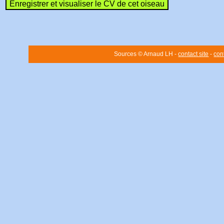
Sources © Arnaud LH -
contact site
-
con